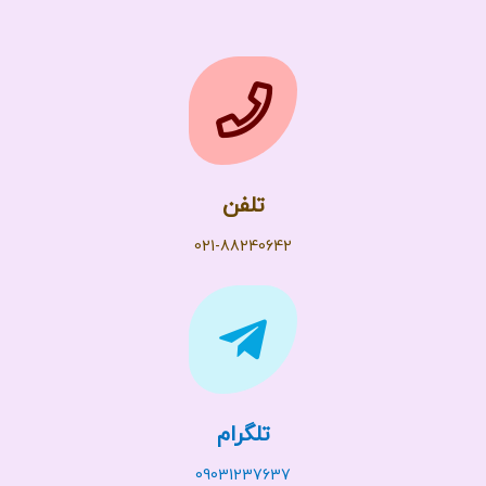
تلفن
021-88240642
تلگرام
09031237637